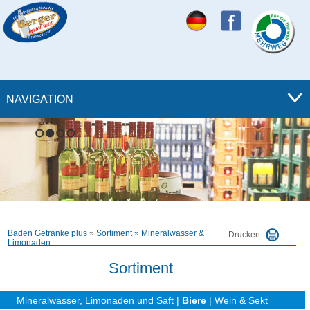
NAVIGATION
1
2
3
4
Baden Getränke plus
»
Sortiment
»
Mineralwasser &
Drucken
Limonaden
Sortiment
Mineralwasser, Limonaden und Saft
|
Biere
|
Wein & Sekt