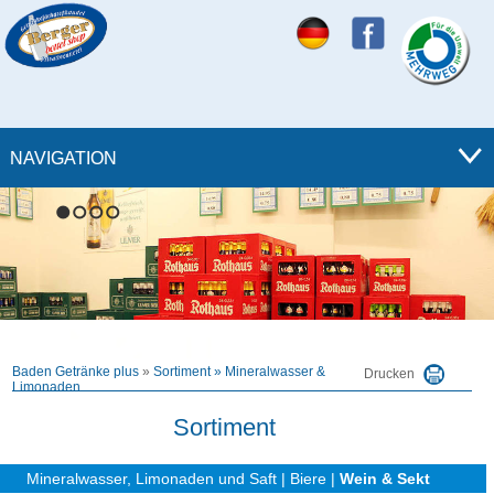
NAVIGATION
1
2
3
4
Baden Getränke plus
»
Sortiment
»
Mineralwasser &
Drucken
Limonaden
Sortiment
Mineralwasser, Limonaden und Saft
|
Biere
|
Wein & Sekt