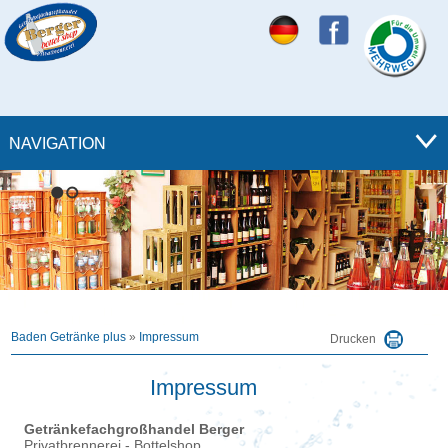
NAVIGATION
1
2
Baden Getränke plus
»
Impressum
Drucken
Impressum
Getränkefachgroßhandel Berger
Privatbrennerei - Bottelshop