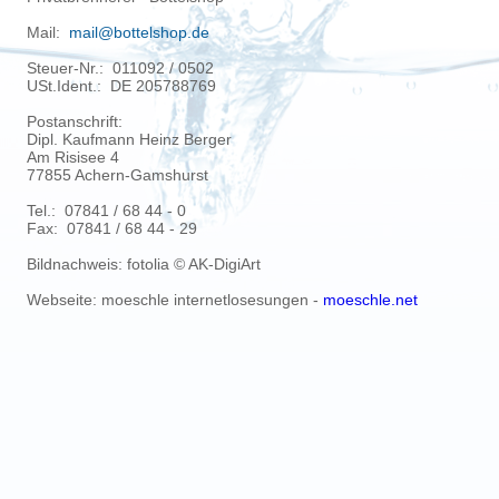
Mail:
mail@bottelshop.de
Steuer-Nr.: 011092 / 0502
USt.Ident.: DE 205788769
Postanschrift:
Dipl. Kaufmann Heinz Berger
Am Risisee 4
77855 Achern-Gamshurst
Tel.: 07841 / 68 44 - 0
Fax: 07841 / 68 44 - 29
Bildnachweis: fotolia
© AK-DigiArt
Webseite: moeschle internetlosesungen -
moeschle.net