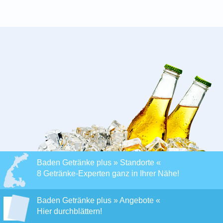
Baden Getränke plus » Standorte «
8 Getränke-Experten ganz in Ihrer Nähe!
Baden Getränke plus » Angebote «
Hier durchblättern!